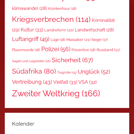
klimawandel
(28)
Krankenhaus
(18)
Kriegsverbrechen
(114)
Kriminalität
Kultur
(33)
(29)
Landwirtschaft
(28)
Landreform
(20)
Luftangriff
(49)
Massaker
(21)
Lüge
(18)
Neger
(17)
Polizei
(56)
Russland
(21)
Plaasmoorde
(18)
Prävention
(18)
Sicherheit
(67)
Sagen und Legenden
(16)
Südafrika
(80)
Unglück
(52)
Tragödie
(15)
Vertreibung
(43)
Vielfalt
(33)
VSA
(32)
Zweiter Weltkrieg
(166)
Kalender