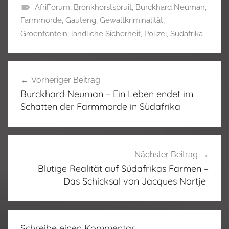
AfriForum
,
Bronkhorstspruit
,
Burckhard Neuman
,
Farmmorde
,
Gauteng
,
Gewaltkriminalität
,
Groenfontein
,
ländliche Sicherheit
,
Polizei
,
Südafrika
Beitragsnavigation
Vorheriger Beitrag
Burckhard Neuman – Ein Leben endet im
Schatten der Farmmorde in Südafrika
Nächster Beitrag
Blutige Realität auf Südafrikas Farmen –
Das Schicksal von Jacques Nortje
Schreibe einen Kommentar