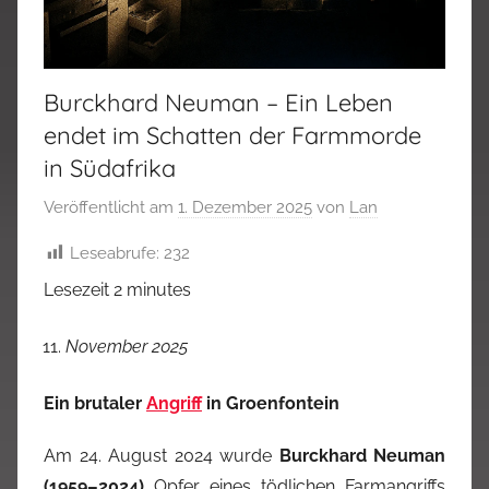
Burckhard Neuman – Ein Leben
endet im Schatten der Farmmorde
in Südafrika
Veröffentlicht am
1. Dezember 2025
von
Lan
Leseabrufe:
232
Lesezeit
2
minutes
November 2025
Ein brutaler
Angriff
in Groenfontein
Am 24. August 2024 wurde
Burckhard Neuman
(1959–2024)
Opfer eines tödlichen Farmangriffs