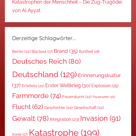
Katastrophen der Menschheit – Die Zug-Tragödie
von Al Ayyat
Derzeitige Schlagwörter…
Brand
(35)
Berlin
(21)
Blackout
(17)
Buntheit
(18)
Deutsches Reich
(80)
Deutschland
(129)
Erinnerungskultur
(37)
Erster Weltkrieg
(30)
Explosion
(25)
Erlebnis
(21)
Farmmorde
(74)
Feuersturm
(22)
Feuerwehr
(16)
Flucht
(62)
Gesellschaft
(22)
Geschichte
(20)
Invasion
(91)
Gewalt
(78)
Integration
(23)
Katastrophe
(199)
Ironie
(17)