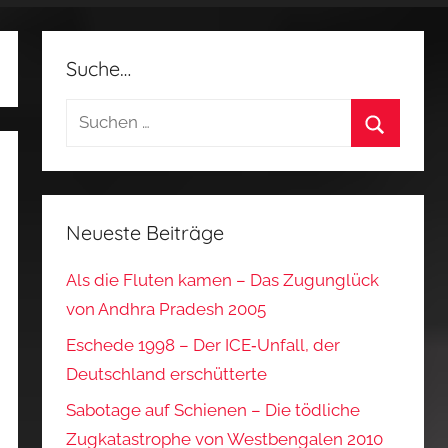
Suche…
Suchen
nach:
Suchen
Neueste Beiträge
Als die Fluten kamen – Das Zugunglück
von Andhra Pradesh 2005
Eschede 1998 – Der ICE‑Unfall, der
Deutschland erschütterte
Sabotage auf Schienen – Die tödliche
Zugkatastrophe von Westbengalen 2010