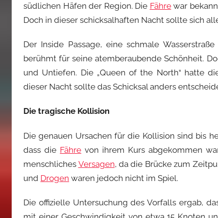
südlichen Häfen der Region. Die
Fähre
war bekannt 
Doch in dieser schicksalhaften Nacht sollte sich all
Der Inside Passage, eine schmale Wasserstraße 
berühmt für seine atemberaubende Schönheit. Doc
und Untiefen. Die „Queen of the North“ hatte d
dieser Nacht sollte das Schicksal anders entscheid
Die tragische Kollision
Die genauen Ursachen für die Kollision sind bis h
dass die
Fähre
von ihrem Kurs abgekommen war u
menschliches
Versagen
, da die Brücke zum Zeitpu
und
Drogen
waren jedoch nicht im Spiel.
Die offizielle Untersuchung des Vorfalls ergab, d
mit einer Geschwindigkeit von etwa 15 Knoten u