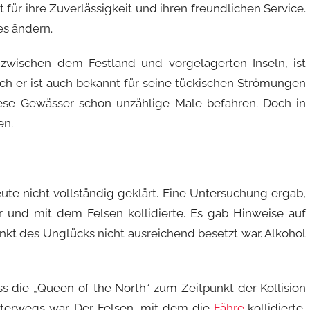
für ihre Zuverlässigkeit und ihren freundlichen Service.
es ändern.
zwischen dem Festland und vorgelagerten Inseln, ist
h er ist auch bekannt für seine tückischen Strömungen
iese Gewässer schon unzählige Male befahren. Doch in
en.
eute nicht vollständig geklärt. Eine Untersuchung ergab,
nd mit dem Felsen kollidierte. Es gab Hinweise auf
nkt des Unglücks nicht ausreichend besetzt war. Alkohol
ass die „Queen of the North“ zum Zeitpunkt der Kollision
nterwegs war. Der Felsen, mit dem die
Fähre
kollidierte,