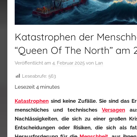
Katastrophen der Menschhe
“Queen Of The North” am 
Veröffentlicht am
4. Februar 2025
von
Lan
Leseabrufe:
563
Lesezeit
4
minutes
Katastrophen
sind keine Zufälle. Sie sind das E
menschliches und technisches
Versagen
aus
Nachlässigkeiten, die sich zu einer großen K
Entscheidungen oder Risiken, die sich als fa
Herausforderung für die
Menschheit
, aus ihne