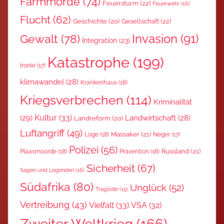
Farmmorde
(74)
Feuersturm
(22)
Feuerwehr
(16)
Flucht
(62)
Gesellschaft
(22)
Geschichte
(20)
Invasion
(91)
Gewalt
(78)
Integration
(23)
Katastrophe
(199)
Ironie
(17)
klimawandel
(28)
Krankenhaus
(18)
Kriegsverbrechen
(114)
Kriminalität
Kultur
(33)
(29)
Landwirtschaft
(28)
Landreform
(20)
Luftangriff
(49)
Massaker
(21)
Lüge
(18)
Neger
(17)
Polizei
(56)
Russland
(21)
Plaasmoorde
(18)
Prävention
(18)
Sicherheit
(67)
Sagen und Legenden
(16)
Südafrika
(80)
Unglück
(52)
Tragödie
(15)
Vertreibung
(43)
Vielfalt
(33)
VSA
(32)