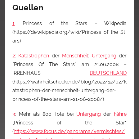
Quellen
1
: Princess of the Stars – Wikipedia
(https://de.wikipedia.org/wiki/Princess_of_the_St
ars)
2
:
Katastrophen
der
Menschheit
:
Untergang
der
“Princess Of The Stars” am 21.06.2008 –
IRRENHAUS
DEUTSCHLAND
(https://wahrheitschecker.de/blog/2022/12/02/k
atastrophen-der-menschheit-untergang-der-
princess-of-the-stars-am-21-06-2008/)
3
: Mehr als 800 Tote bei
Untergang
der
Fähre
„Princess of the Star“
(
https://www.focus.de/panorama/vermischtes/