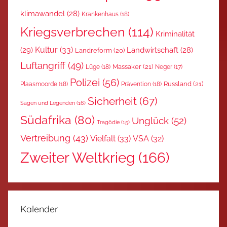
klimawandel
(28)
Krankenhaus
(18)
Kriegsverbrechen
(114)
Kriminalität
Kultur
(33)
(29)
Landwirtschaft
(28)
Landreform
(20)
Luftangriff
(49)
Massaker
(21)
Lüge
(18)
Neger
(17)
Polizei
(56)
Russland
(21)
Plaasmoorde
(18)
Prävention
(18)
Sicherheit
(67)
Sagen und Legenden
(16)
Südafrika
(80)
Unglück
(52)
Tragödie
(15)
Vertreibung
(43)
Vielfalt
(33)
VSA
(32)
Zweiter Weltkrieg
(166)
Kalender