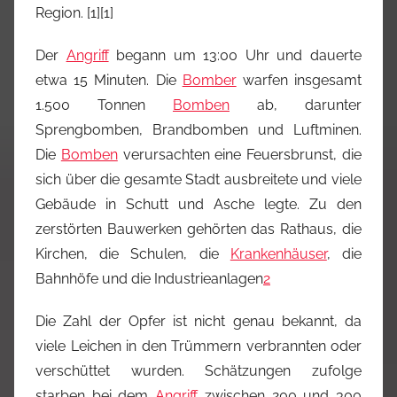
Region. [
1
][1]
Der
Angriff
begann um 13:00 Uhr und dauerte
etwa 15 Minuten. Die
Bomber
warfen insgesamt
1.500 Tonnen
Bomben
ab, darunter
Sprengbomben, Brandbomben und Luftminen.
Die
Bomben
verursachten eine Feuersbrunst, die
sich über die gesamte Stadt ausbreitete und viele
Gebäude in Schutt und Asche legte. Zu den
zerstörten Bauwerken gehörten das Rathaus, die
Kirchen, die Schulen, die
Krankenhäuser
, die
Bahnhöfe und die Industrieanlagen
2
Die Zahl der Opfer ist nicht genau bekannt, da
viele Leichen in den Trümmern verbrannten oder
verschüttet wurden. Schätzungen zufolge
starben bei dem
Angriff
zwischen 200 und 300