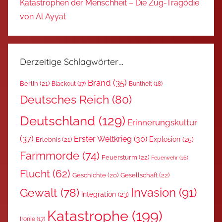
Katastrophen der Menschheit – Die Zug-Tragödie
von Al Ayyat
Derzeitige Schlagwörter…
Brand
(35)
Berlin
(21)
Blackout
(17)
Buntheit
(18)
Deutsches Reich
(80)
Deutschland
(129)
Erinnerungskultur
(37)
Erster Weltkrieg
(30)
Explosion
(25)
Erlebnis
(21)
Farmmorde
(74)
Feuersturm
(22)
Feuerwehr
(16)
Flucht
(62)
Gesellschaft
(22)
Geschichte
(20)
Invasion
(91)
Gewalt
(78)
Integration
(23)
Katastrophe
(199)
Ironie
(17)