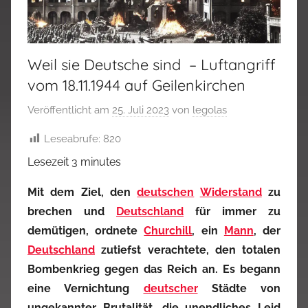
Weil sie Deutsche sind – Luftangriff
vom 18.11.1944 auf Geilenkirchen
Veröffentlicht am
25. Juli 2023
von
legolas
Leseabrufe:
820
Lesezeit
3
minutes
Mit dem Ziel, den
deutschen
Widerstand
zu
brechen und
Deutschland
für immer zu
demütigen, ordnete
Churchill
, ein
Mann
, der
Deutschland
zutiefst verachtete, den totalen
Bombenkrieg gegen das Reich an. Es begann
eine Vernichtung
deutscher
Städte von
ungekannter Brutalität, die unendliches Leid