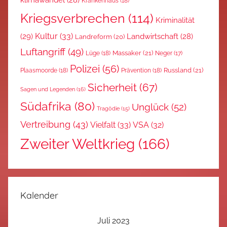
Krankenhaus
(18)
Kriegsverbrechen
(114)
Kriminalität
Kultur
(33)
(29)
Landwirtschaft
(28)
Landreform
(20)
Luftangriff
(49)
Massaker
(21)
Lüge
(18)
Neger
(17)
Polizei
(56)
Russland
(21)
Plaasmoorde
(18)
Prävention
(18)
Sicherheit
(67)
Sagen und Legenden
(16)
Südafrika
(80)
Unglück
(52)
Tragödie
(15)
Vertreibung
(43)
Vielfalt
(33)
VSA
(32)
Zweiter Weltkrieg
(166)
Kalender
Juli 2023