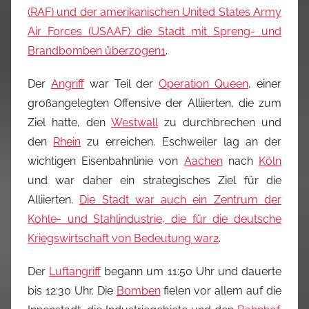
(RAF) und der amerikanischen United States Army
Air Forces (USAAF) die Stadt mit Spreng- und
Brandbomben überzogen
1
.
Der
Angriff
war Teil der
Operation Queen
, einer
großangelegten Offensive der Alliierten, die zum
Ziel hatte, den
Westwall
zu durchbrechen und
den
Rhein
zu erreichen. Eschweiler lag an der
wichtigen Eisenbahnlinie von
Aachen
nach
Köln
und war daher ein strategisches Ziel für die
Alliierten.
Die Stadt war auch ein Zentrum der
Kohle- und Stahlindustrie, die für die deutsche
Kriegswirtschaft von Bedeutung war
2
.
Der
Luftangriff
begann um
11:50 Uhr
und dauerte
bis
12:30 Uhr
. Die
Bomben
fielen vor allem auf die