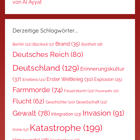
von Al Ayyat
Derzeitige Schlagwörter…
Brand
(35)
Berlin
(21)
Blackout
(17)
Buntheit
(18)
Deutsches Reich
(80)
Deutschland
(129)
Erinnerungskultur
(37)
Erster Weltkrieg
(30)
Explosion
(25)
Erlebnis
(21)
Farmmorde
(74)
Feuersturm
(22)
Feuerwehr
(16)
Flucht
(62)
Gesellschaft
(22)
Geschichte
(20)
Invasion
(91)
Gewalt
(78)
Integration
(23)
Katastrophe
(199)
Ironie
(17)
klimawandel
(28)