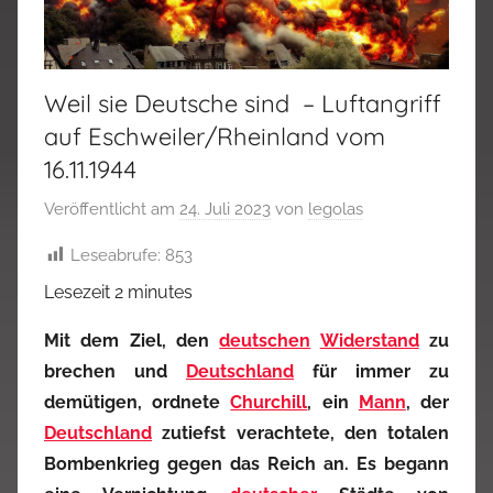
Weil sie Deutsche sind – Luftangriff
auf Eschweiler/Rheinland vom
16.11.1944
Veröffentlicht am
24. Juli 2023
von
legolas
Leseabrufe:
853
Lesezeit
2
minutes
Mit dem Ziel, den
deutschen
Widerstand
zu
brechen und
Deutschland
für immer zu
demütigen, ordnete
Churchill
, ein
Mann
, der
Deutschland
zutiefst verachtete, den totalen
Bombenkrieg gegen das Reich an. Es begann