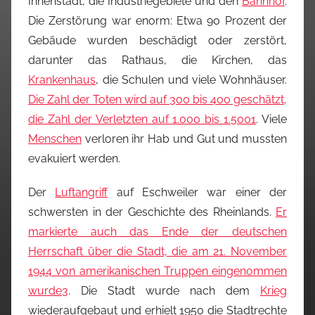
Innenstadt, die Industriegebiete und den
Bahnhof
.
Die Zerstörung war enorm: Etwa
90 Prozent
der
Gebäude wurden beschädigt oder zerstört,
darunter das Rathaus, die Kirchen, das
Krankenhaus
, die Schulen und viele Wohnhäuser.
Die Zahl der Toten wird auf
300 bis 400
geschätzt,
die Zahl der Verletzten auf
1.000 bis 1.500
1
. Viele
Menschen
verloren ihr Hab und Gut und mussten
evakuiert werden.
Der
Luftangriff
auf Eschweiler war einer der
schwersten in der Geschichte des Rheinlands.
Er
markierte auch das Ende der deutschen
Herrschaft über die Stadt, die am
21. November
1944
von amerikanischen Truppen eingenommen
wurde
3
. Die Stadt wurde nach dem
Krieg
wiederaufgebaut und erhielt 1950 die Stadtrechte