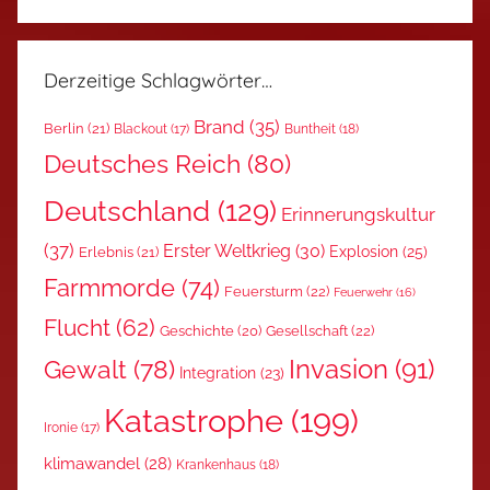
Derzeitige Schlagwörter…
Brand
(35)
Berlin
(21)
Blackout
(17)
Buntheit
(18)
Deutsches Reich
(80)
Deutschland
(129)
Erinnerungskultur
(37)
Erster Weltkrieg
(30)
Explosion
(25)
Erlebnis
(21)
Farmmorde
(74)
Feuersturm
(22)
Feuerwehr
(16)
Flucht
(62)
Gesellschaft
(22)
Geschichte
(20)
Invasion
(91)
Gewalt
(78)
Integration
(23)
Katastrophe
(199)
Ironie
(17)
klimawandel
(28)
Krankenhaus
(18)