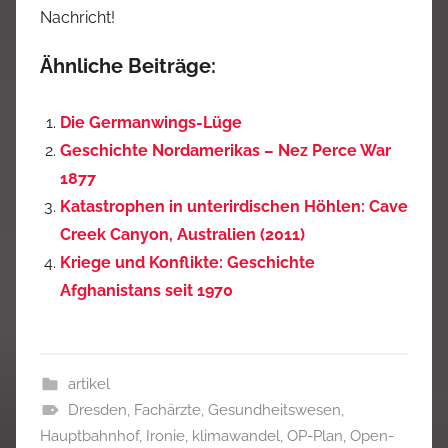
Nachricht!
Ähnliche Beiträge:
Die Germanwings-Lüge
Geschichte Nordamerikas – Nez Perce War
1877
Katastrophen in unterirdischen Höhlen: Cave
Creek Canyon, Australien (2011)
Kriege und Konflikte: Geschichte
Afghanistans seit 1970
artikel
Dresden
,
Fachärzte
,
Gesundheitswesen
,
Hauptbahnhof
,
Ironie
,
klimawandel
,
OP-Plan
,
Open-