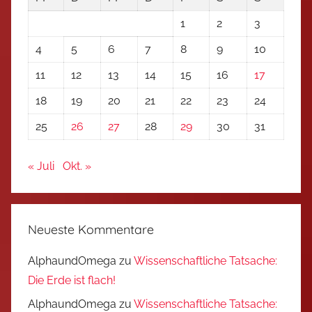
1
2
3
4
5
6
7
8
9
10
11
12
13
14
15
16
17
18
19
20
21
22
23
24
25
26
27
28
29
30
31
« Juli
Okt. »
Neueste Kommentare
AlphaundOmega
zu
Wissenschaftliche Tatsache:
Die Erde ist flach!
AlphaundOmega
zu
Wissenschaftliche Tatsache: