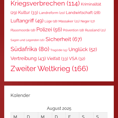
Kriegsverbrechen
(114)
Kriminalität
Kultur
(33)
(29)
Landwirtschaft
(28)
Landreform
(20)
Luftangriff
(49)
Massaker
(21)
Lüge
(18)
Neger
(17)
Polizei
(56)
Russland
(21)
Plaasmoorde
(18)
Prävention
(18)
Sicherheit
(67)
Sagen und Legenden
(16)
Südafrika
(80)
Unglück
(52)
Tragödie
(15)
Vertreibung
(43)
Vielfalt
(33)
VSA
(32)
Zweiter Weltkrieg
(166)
Kalender
August 2025
M
D
M
D
F
S
S