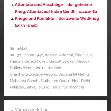
Attentate und Anschläge – der geheime
Krieg: Attentat auf Indira Gandhi 31.10.1984
Kriege und Konflikte – der Zweite Weltkrieg
(1939 -1945)
artikel
30. Januar 1948
,
Ahimsa
,
Attentat
,
Birla-Haus
,
Frieden
,
Gerechtigkeit
,
Gewaltlosigkeit
,
Hindu-
Nationalismus
,
Indien
,
indische
Unabhängigkeitsbewegung
,
Jawaharlal Nehru
,
Mahatma Gandhi
,
Nathuram Godse
,
Neu-Delhi
,
Pakistan
,
Satya
,
Teilung
,
Trauer
,
Vermächtnis
Beitragsnavigation
Vorheriger Beitrag