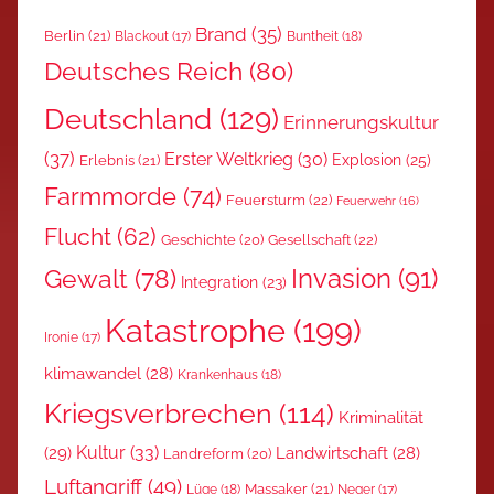
Brand
(35)
Berlin
(21)
Blackout
(17)
Buntheit
(18)
Deutsches Reich
(80)
Deutschland
(129)
Erinnerungskultur
(37)
Erster Weltkrieg
(30)
Explosion
(25)
Erlebnis
(21)
Farmmorde
(74)
Feuersturm
(22)
Feuerwehr
(16)
Flucht
(62)
Gesellschaft
(22)
Geschichte
(20)
Invasion
(91)
Gewalt
(78)
Integration
(23)
Katastrophe
(199)
Ironie
(17)
klimawandel
(28)
Krankenhaus
(18)
Kriegsverbrechen
(114)
Kriminalität
Kultur
(33)
(29)
Landwirtschaft
(28)
Landreform
(20)
Luftangriff
(49)
Massaker
(21)
Lüge
(18)
Neger
(17)