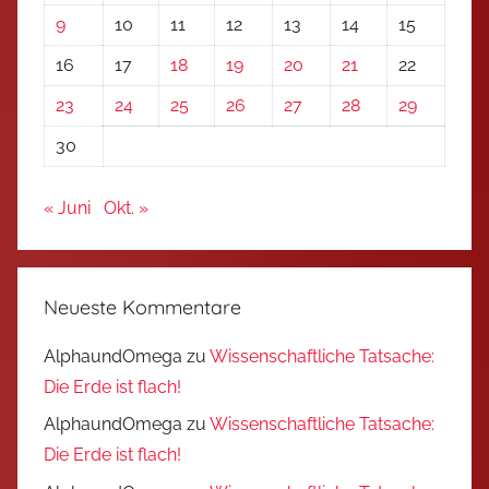
9
10
11
12
13
14
15
16
17
18
19
20
21
22
23
24
25
26
27
28
29
30
« Juni
Okt. »
Neueste Kommentare
AlphaundOmega
zu
Wissenschaftliche Tatsache:
Die Erde ist flach!
AlphaundOmega
zu
Wissenschaftliche Tatsache:
Die Erde ist flach!