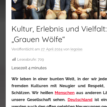
Kultur, Erlebnis und Vielfa
„Grauen Wölfe“
Veröffentlicht am
27. April 2024
von
legolas
Leseabrufe:
709
Lesezeit
4
minutes
Wir leben in einer bunten Welt, in der wir j
fremden Kulturen mit Neugier und Respekt, 
Schätzen. Wir heißen
Menschen
aus anderen Län
unsere Gesellschaft sehen.
Deutschland
ist ei
werden auch den offen gelebten Neuerungen ge