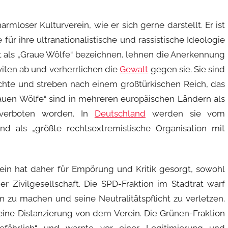
armloser Kulturverein, wie er sich gerne darstellt. Er ist
 für ihre ultranationalistische und rassistische Ideologie
bst als „Graue Wölfe“ bezeichnen, lehnen die Anerkennung
iten ab und verherrlichen die
Gewalt
gegen sie. Sie sind
te und streben nach einem großtürkischen Reich, das
rauen Wölfe“ sind in mehreren europäischen Ländern als
e verboten worden. In
Deutschland
werden sie vom
d als „größte rechtsextremistische Organisation mit
in hat daher für Empörung und Kritik gesorgt, sowohl
r Zivilgesellschaft. Die SPD-Fraktion im Stadtrat warf
n zu machen und seine Neutralitätspflicht zu verletzen.
 eine Distanzierung von dem Verein. Die Grünen-Fraktion
efährlich“ und warnte vor einer Legitimierung und