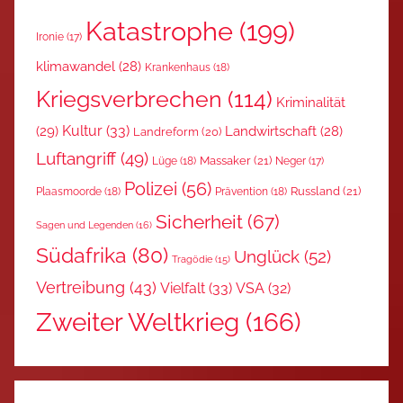
Katastrophe
(199)
Ironie
(17)
klimawandel
(28)
Krankenhaus
(18)
Kriegsverbrechen
(114)
Kriminalität
Kultur
(33)
(29)
Landwirtschaft
(28)
Landreform
(20)
Luftangriff
(49)
Massaker
(21)
Lüge
(18)
Neger
(17)
Polizei
(56)
Russland
(21)
Plaasmoorde
(18)
Prävention
(18)
Sicherheit
(67)
Sagen und Legenden
(16)
Südafrika
(80)
Unglück
(52)
Tragödie
(15)
Vertreibung
(43)
Vielfalt
(33)
VSA
(32)
Zweiter Weltkrieg
(166)