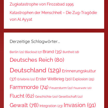
Zugkatastrophe von Firozabad 1995
Katastrophen der Menschheit – Die Zug-Tragödie
von Al Ayyat
Derzeitige Schlagwörter…
Brand
(35)
Berlin
(21)
Blackout
(17)
Buntheit
(18)
Deutsches Reich
(80)
Deutschland
(129)
Erinnerungskultur
(37)
Erster Weltkrieg
(30)
Explosion
(25)
Erlebnis
(21)
Farmmorde
(74)
Feuersturm
(22)
Feuerwehr
(16)
Flucht
(62)
Gesellschaft
(22)
Geschichte
(20)
Invasion
(91)
Gewalt
(78)
Integration
(23)