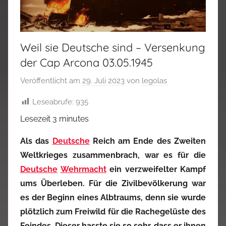
Weil sie Deutsche sind – Versenkung
der Cap Arcona 03.05.1945
Veröffentlicht am
29. Juli 2023
von
legolas
Leseabrufe:
935
Lesezeit
3
minutes
Als das
Deutsche
Reich am Ende des Zweiten
Weltkrieges zusammenbrach, war es für die
Deutsche
Wehrmacht
ein verzweifelter Kampf
ums Überleben. Für die Zivilbevölkerung war
es der Beginn eines Albtraums, denn sie wurde
plötzlich zum Freiwild für die Rachegelüste des
Feindes. Dieser hasste sie so sehr, dass er ihnen