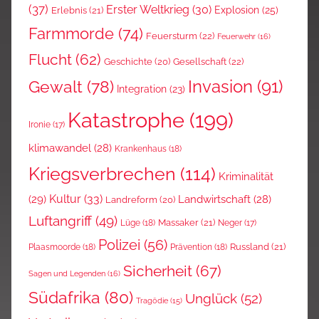
(37)
Erster Weltkrieg
(30)
Explosion
(25)
Erlebnis
(21)
Farmmorde
(74)
Feuersturm
(22)
Feuerwehr
(16)
Flucht
(62)
Gesellschaft
(22)
Geschichte
(20)
Invasion
(91)
Gewalt
(78)
Integration
(23)
Katastrophe
(199)
Ironie
(17)
klimawandel
(28)
Krankenhaus
(18)
Kriegsverbrechen
(114)
Kriminalität
Kultur
(33)
(29)
Landwirtschaft
(28)
Landreform
(20)
Luftangriff
(49)
Massaker
(21)
Lüge
(18)
Neger
(17)
Polizei
(56)
Russland
(21)
Plaasmoorde
(18)
Prävention
(18)
Sicherheit
(67)
Sagen und Legenden
(16)
Südafrika
(80)
Unglück
(52)
Tragödie
(15)