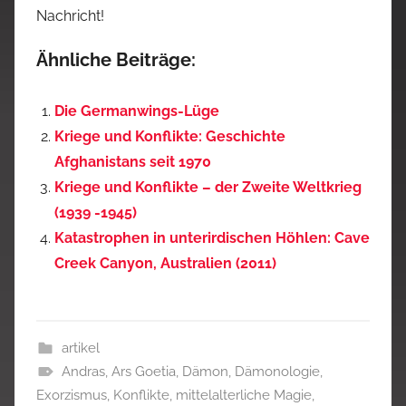
Nachricht!
Ähnliche Beiträge:
Die Germanwings-Lüge
Kriege und Konflikte: Geschichte
Afghanistans seit 1970
Kriege und Konflikte – der Zweite Weltkrieg
(1939 -1945)
Katastrophen in unterirdischen Höhlen: Cave
Creek Canyon, Australien (2011)
artikel
Andras
,
Ars Goetia
,
Dämon
,
Dämonologie
,
Exorzismus
,
Konflikte
,
mittelalterliche Magie
,