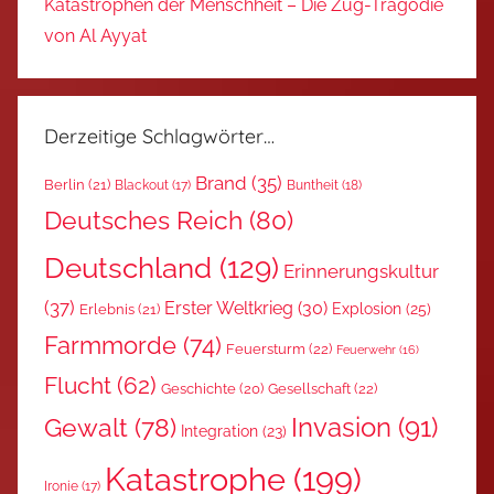
Katastrophen der Menschheit – Die Zug-Tragödie
von Al Ayyat
Derzeitige Schlagwörter…
Brand
(35)
Berlin
(21)
Blackout
(17)
Buntheit
(18)
Deutsches Reich
(80)
Deutschland
(129)
Erinnerungskultur
(37)
Erster Weltkrieg
(30)
Explosion
(25)
Erlebnis
(21)
Farmmorde
(74)
Feuersturm
(22)
Feuerwehr
(16)
Flucht
(62)
Gesellschaft
(22)
Geschichte
(20)
Invasion
(91)
Gewalt
(78)
Integration
(23)
Katastrophe
(199)
Ironie
(17)