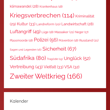
klimawandel
(28)
Krankenhaus
(18)
Kriegsverbrechen
(114)
Kriminalität
Kultur
(33)
(29)
Landwirtschaft
(28)
Landreform
(20)
Luftangriff
(49)
Massaker
(21)
Lüge
(18)
Neger
(17)
Polizei
(56)
Russland
(21)
Plaasmoorde
(18)
Prävention
(18)
Sicherheit
(67)
Sagen und Legenden
(16)
Südafrika
(80)
Unglück
(52)
Tragödie
(15)
Vertreibung
(43)
Vielfalt
(33)
VSA
(32)
Zweiter Weltkrieg
(166)
Kalender