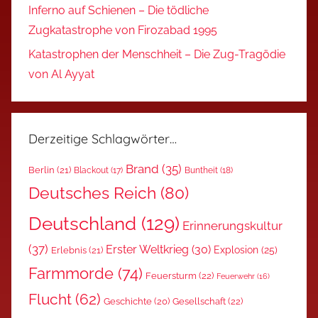
Inferno auf Schienen – Die tödliche
Zugkatastrophe von Firozabad 1995
Katastrophen der Menschheit – Die Zug-Tragödie
von Al Ayyat
Derzeitige Schlagwörter…
Brand
(35)
Berlin
(21)
Blackout
(17)
Buntheit
(18)
Deutsches Reich
(80)
Deutschland
(129)
Erinnerungskultur
(37)
Erster Weltkrieg
(30)
Explosion
(25)
Erlebnis
(21)
Farmmorde
(74)
Feuersturm
(22)
Feuerwehr
(16)
Flucht
(62)
Gesellschaft
(22)
Geschichte
(20)