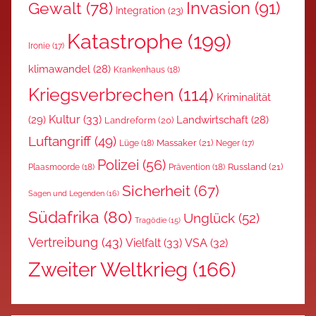
Invasion
(91)
Gewalt
(78)
Integration
(23)
Katastrophe
(199)
Ironie
(17)
klimawandel
(28)
Krankenhaus
(18)
Kriegsverbrechen
(114)
Kriminalität
Kultur
(33)
(29)
Landwirtschaft
(28)
Landreform
(20)
Luftangriff
(49)
Massaker
(21)
Lüge
(18)
Neger
(17)
Polizei
(56)
Russland
(21)
Plaasmoorde
(18)
Prävention
(18)
Sicherheit
(67)
Sagen und Legenden
(16)
Südafrika
(80)
Unglück
(52)
Tragödie
(15)
Vertreibung
(43)
Vielfalt
(33)
VSA
(32)
Zweiter Weltkrieg
(166)