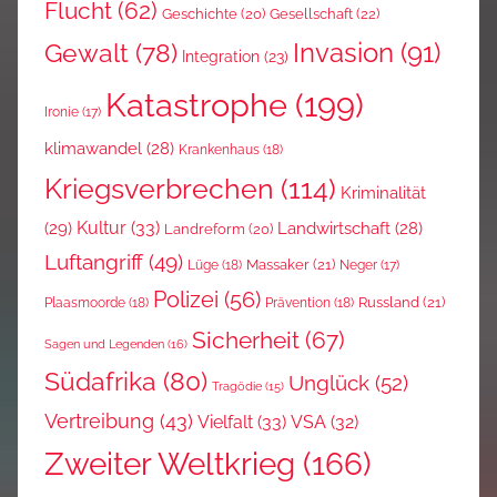
Flucht
(62)
Gesellschaft
(22)
Geschichte
(20)
Invasion
(91)
Gewalt
(78)
Integration
(23)
Katastrophe
(199)
Ironie
(17)
klimawandel
(28)
Krankenhaus
(18)
Kriegsverbrechen
(114)
Kriminalität
Kultur
(33)
(29)
Landwirtschaft
(28)
Landreform
(20)
Luftangriff
(49)
Massaker
(21)
Lüge
(18)
Neger
(17)
Polizei
(56)
Russland
(21)
Plaasmoorde
(18)
Prävention
(18)
Sicherheit
(67)
Sagen und Legenden
(16)
Südafrika
(80)
Unglück
(52)
Tragödie
(15)
Vertreibung
(43)
Vielfalt
(33)
VSA
(32)
Zweiter Weltkrieg
(166)