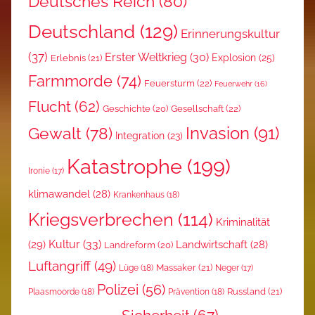
Deutsches Reich
(80)
Deutschland
(129)
Erinnerungskultur
(37)
Erster Weltkrieg
(30)
Explosion
(25)
Erlebnis
(21)
Farmmorde
(74)
Feuersturm
(22)
Feuerwehr
(16)
Flucht
(62)
Gesellschaft
(22)
Geschichte
(20)
Invasion
(91)
Gewalt
(78)
Integration
(23)
Katastrophe
(199)
Ironie
(17)
klimawandel
(28)
Krankenhaus
(18)
Kriegsverbrechen
(114)
Kriminalität
Kultur
(33)
(29)
Landwirtschaft
(28)
Landreform
(20)
Luftangriff
(49)
Massaker
(21)
Lüge
(18)
Neger
(17)
Polizei
(56)
Russland
(21)
Plaasmoorde
(18)
Prävention
(18)