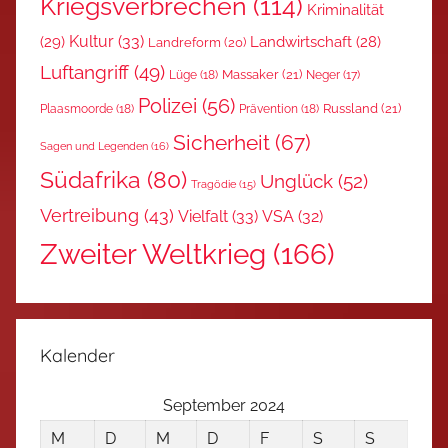
Kriegsverbrechen
(114)
Kriminalität
Kultur
(33)
(29)
Landwirtschaft
(28)
Landreform
(20)
Luftangriff
(49)
Massaker
(21)
Lüge
(18)
Neger
(17)
Polizei
(56)
Russland
(21)
Plaasmoorde
(18)
Prävention
(18)
Sicherheit
(67)
Sagen und Legenden
(16)
Südafrika
(80)
Unglück
(52)
Tragödie
(15)
Vertreibung
(43)
Vielfalt
(33)
VSA
(32)
Zweiter Weltkrieg
(166)
Kalender
September 2024
M
D
M
D
F
S
S