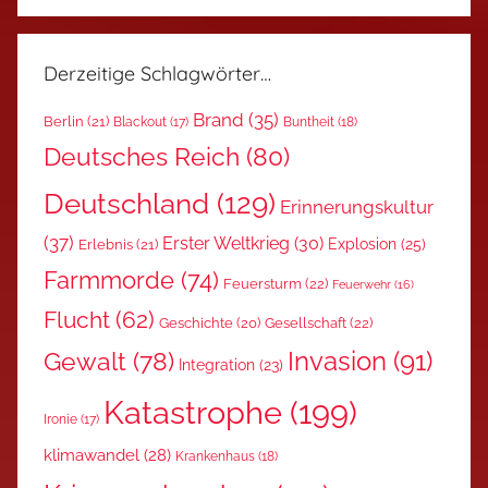
Derzeitige Schlagwörter…
Brand
(35)
Berlin
(21)
Blackout
(17)
Buntheit
(18)
Deutsches Reich
(80)
Deutschland
(129)
Erinnerungskultur
(37)
Erster Weltkrieg
(30)
Explosion
(25)
Erlebnis
(21)
Farmmorde
(74)
Feuersturm
(22)
Feuerwehr
(16)
Flucht
(62)
Gesellschaft
(22)
Geschichte
(20)
Invasion
(91)
Gewalt
(78)
Integration
(23)
Katastrophe
(199)
Ironie
(17)
klimawandel
(28)
Krankenhaus
(18)