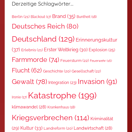
Derzeitige Schlagwörter…
Brand
(35)
Berlin
(21)
Blackout
(17)
Buntheit
(18)
Deutsches Reich
(80)
Deutschland
(129)
Erinnerungskultur
(37)
Erster Weltkrieg
(30)
Explosion
(25)
Erlebnis
(21)
Farmmorde
(74)
Feuersturm
(22)
Feuerwehr
(16)
Flucht
(62)
Gesellschaft
(22)
Geschichte
(20)
Invasion
(91)
Gewalt
(78)
Integration
(23)
Katastrophe
(199)
Ironie
(17)
klimawandel
(28)
Krankenhaus
(18)
Kriegsverbrechen
(114)
Kriminalität
Kultur
(33)
(29)
Landwirtschaft
(28)
Landreform
(20)