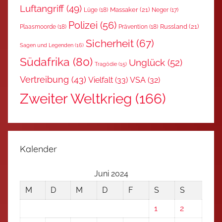
Luftangriff
(49)
Massaker
(21)
Lüge
(18)
Neger
(17)
Polizei
(56)
Russland
(21)
Plaasmoorde
(18)
Prävention
(18)
Sicherheit
(67)
Sagen und Legenden
(16)
Südafrika
(80)
Unglück
(52)
Tragödie
(15)
Vertreibung
(43)
Vielfalt
(33)
VSA
(32)
Zweiter Weltkrieg
(166)
Kalender
Juni 2024
M
D
M
D
F
S
S
1
2