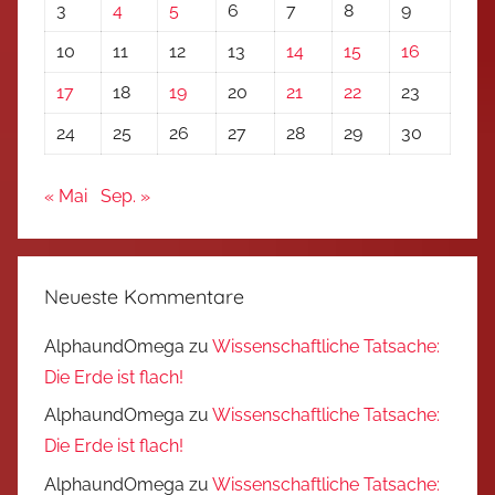
3
4
5
6
7
8
9
10
11
12
13
14
15
16
17
18
19
20
21
22
23
24
25
26
27
28
29
30
« Mai
Sep. »
Neueste Kommentare
AlphaundOmega
zu
Wissenschaftliche Tatsache:
Die Erde ist flach!
AlphaundOmega
zu
Wissenschaftliche Tatsache:
Die Erde ist flach!
AlphaundOmega
zu
Wissenschaftliche Tatsache: