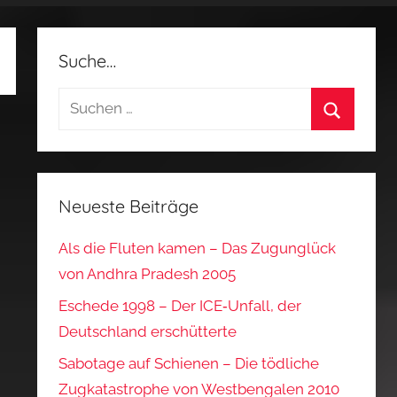
Suche…
Suchen
nach:
Suchen
Neueste Beiträge
Als die Fluten kamen – Das Zugunglück
von Andhra Pradesh 2005
Eschede 1998 – Der ICE‑Unfall, der
Deutschland erschütterte
Sabotage auf Schienen – Die tödliche
Zugkatastrophe von Westbengalen 2010