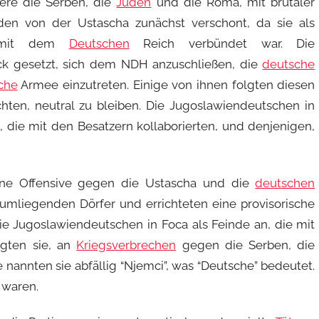
dere die Serben, die
Juden
und die Roma, mit brutaler
den von der Ustascha zunächst verschont, da sie als
a mit dem
Deutschen
Reich verbündet war. Die
k gesetzt, sich dem NDH anzuschließen, die
deutsche
che
Armee einzutreten. Einige von ihnen folgten diesen
ten, neutral zu bleiben. Die Jugoslawiendeutschen in
 die mit den Besatzern kollaborierten, und denjenigen,
ine Offensive gegen die Ustascha und die
deutschen
 umliegenden Dörfer und errichteten eine provisorische
ie Jugoslawiendeutschen in Foca als Feinde an, die mit
igten sie, an
Kriegsverbrechen
gegen die Serben, die
 nannten sie abfällig “Njemci”, was “Deutsche” bedeutet.
waren.