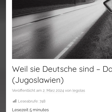
Weil sie Deutsche sind – 
(Jugoslawien)
Veröffentlicht am
2. März 2024
von
legolas
Leseabrufe:
748
Lesezeit
5
minutes