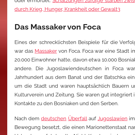
oder ermordet.
Schätzungen zufolge starben zwi
durch Krieg, Hunger, Krankheit oder Gewalt
3
Das Massaker von Foca
Eines der schrecklichsten Beispiele für die Ver
war das
Massaker
von Foca. Foca war eine Stadt 
20.000 Einwohner hatte, davon etwa 10.000 Bosnia
andere. Die Jugoslawiendeutschen in Foca wa
Jahrhundert aus dem Banat und der Batschka ein
um die Stadt und waren hauptsächlich Bauern un
Kulturverein und Zeitung. Sie waren gut integriert 
Kontakte zu den Bosniaken und den Serben.
Nach dem
deutschen
Überfall
auf
Jugoslawien
im 
Bewegung besetzt, die einen Marionettenstaat na