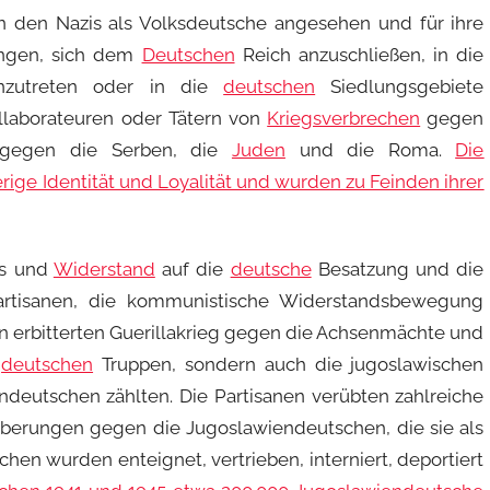
n den Nazis als Volksdeutsche angesehen und für ihre
wungen, sich dem
Deutschen
Reich anzuschließen, in die
nzutreten oder in die
deutschen
Siedlungsgebiete
llaborateuren oder Tätern von
Kriegsverbrechen
gegen
e gegen die Serben, die
Juden
und die Roma.
Die
ige Identität und Loyalität und wurden zu Feinden ihrer
ss und
Widerstand
auf die
deutsche
Besatzung und die
Partisanen, die kommunistische Widerstandsbewegung
nen erbitterten Guerillakrieg gegen die Achsenmächte und
e
deutschen
Truppen, sondern auch die jugoslawischen
ndeutschen zählten. Die Partisanen verübten zahlreiche
uberungen gegen die Jugoslawiendeutschen, die sie als
hen wurden enteignet, vertrieben, interniert, deportiert