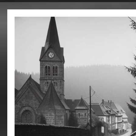
fertig…!