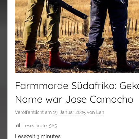
Farmmorde Südafrika: Gek
Name war Jose Camacho
Veröffentlicht am
19. Januar 2025
von
Lan
Leseabrufe:
565
Lesezeit
3
minutes