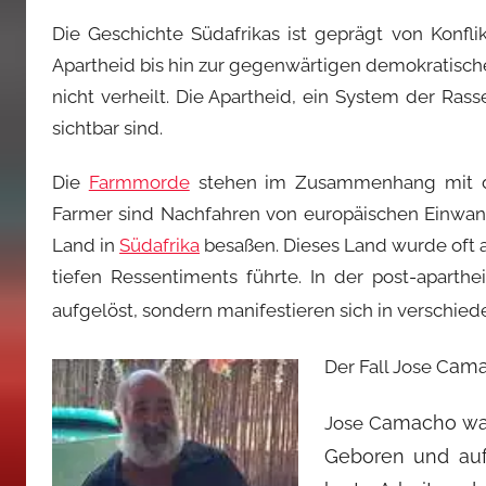
Die Geschichte Südafrikas ist geprägt von Konfli
Apartheid bis hin zur gegenwärtigen demokratisc
nicht verheilt. Die Apartheid, ein System der Rass
sichtbar sind.
Die
Farmmorde
stehen im Zusammenhang mit dies
Farmer sind Nachfahren von europäischen Einwand
Land in
Südafrika
besaßen. Dieses Land wurde oft 
tiefen Ressentiments führte. In der post-aparth
aufgelöst, sondern manifestieren sich in verschi
am
Der Fall Jose C
amacho war
Jose C
Geboren und au