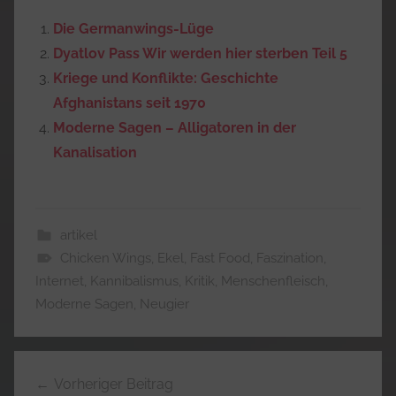
Die Germanwings-Lüge
Dyatlov Pass Wir werden hier sterben Teil 5
Kriege und Konflikte: Geschichte
Afghanistans seit 1970
Moderne Sagen – Alligatoren in der
Kanalisation
artikel
Chicken Wings
,
Ekel
,
Fast Food
,
Faszination
,
Internet
,
Kannibalismus
,
Kritik
,
Menschenfleisch
,
Moderne Sagen
,
Neugier
Beitragsnavigation
Vorheriger Beitrag