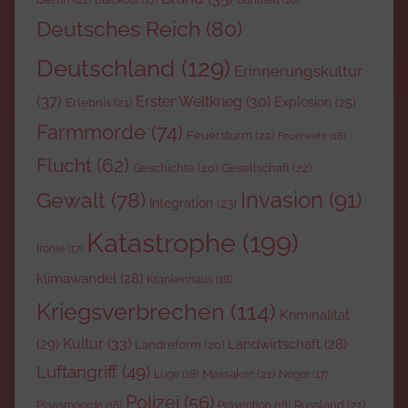
Deutsches Reich
(80)
Deutschland
(129)
Erinnerungskultur
(37)
Erster Weltkrieg
(30)
Explosion
(25)
Erlebnis
(21)
Farmmorde
(74)
Feuersturm
(22)
Feuerwehr
(16)
Flucht
(62)
Gesellschaft
(22)
Geschichte
(20)
Invasion
(91)
Gewalt
(78)
Integration
(23)
Katastrophe
(199)
Ironie
(17)
klimawandel
(28)
Krankenhaus
(18)
Kriegsverbrechen
(114)
Kriminalität
Kultur
(33)
(29)
Landwirtschaft
(28)
Landreform
(20)
Luftangriff
(49)
Massaker
(21)
Lüge
(18)
Neger
(17)
Polizei
(56)
Russland
(21)
Plaasmoorde
(18)
Prävention
(18)