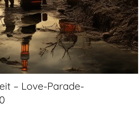
it – Love-Parade-
0