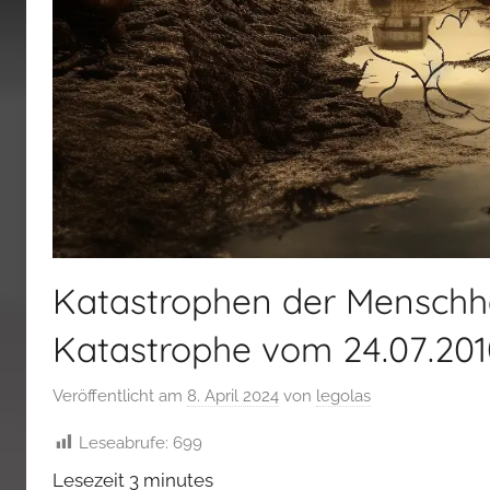
Katastrophen der Menschhe
Katastrophe vom 24.07.201
Veröffentlicht am
8. April 2024
von
legolas
Leseabrufe:
699
Lesezeit
3
minutes