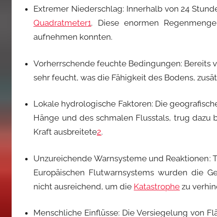
Extremer Niederschlag
: Innerhalb von 24 Stund
Quadratmeter
1
. Diese enormen Regenmengen 
aufnehmen konnten.
Vorherrschende feuchte Bedingungen
: Bereit
sehr feucht, was die Fähigkeit des Bodens, zus
Lokale hydrologische Faktoren
: Die geografisch
Hänge und des schmalen Flusstals, trug dazu be
Kraft ausbreitete
2
.
Unzureichende Warnsysteme und Reaktionen
:
Europäischen Flutwarnsystems wurden die Ge
nicht ausreichend, um die
Katastrophe
zu verhi
Menschliche Einflüsse
: Die Versiegelung von F