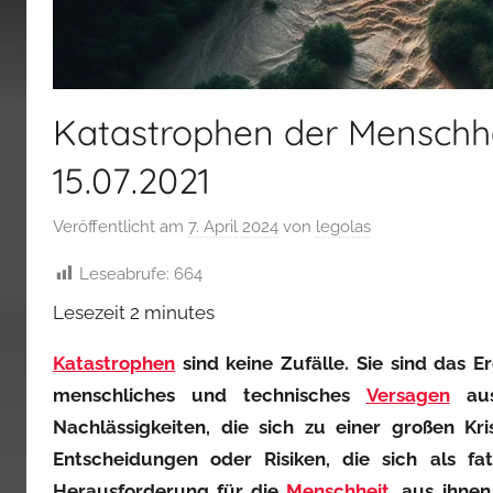
Katastrophen der Menschhe
15.07.2021
Veröffentlicht am
7. April 2024
von
legolas
Leseabrufe:
664
Lesezeit
2
minutes
Katastrophen
sind keine Zufälle. Sie sind das E
menschliches und technisches
Versagen
aus
Nachlässigkeiten, die sich zu einer großen K
Entscheidungen oder Risiken, die sich als fa
Herausforderung für die
Menschheit
, aus ihne