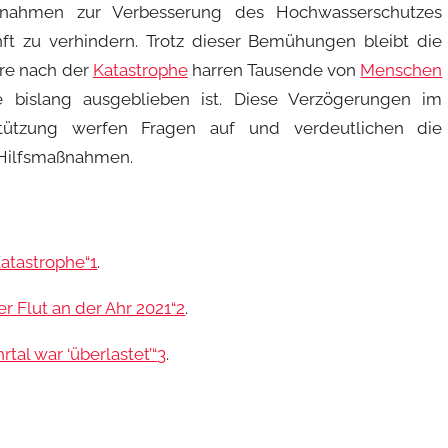
nahmen zur Verbesserung des Hochwasserschutzes
nft zu verhindern. Trotz dieser Bemühungen bleibt die
ahre nach der
Katastrophe
harren Tausende von
Menschen
e bislang ausgeblieben ist. Diese Verzögerungen im
stützung werfen Fragen auf und verdeutlichen die
 Hilfsmaßnahmen.
Katastrophe“
1
.
r Flut an der Ahr 2021“
2
.
tal war ‘überlastet’“
3
.