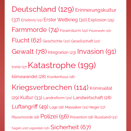
Deutschland
(129)
Erinnerungskultur
(37)
Erster Weltkrieg
(30)
Explosion
(25)
Erlebnis
(21)
Farmmorde
(74)
Feuersturm
(22)
Feuerwehr
(16)
Flucht
(62)
Gesellschaft
(22)
Geschichte
(20)
Invasion
(91)
Gewalt
(78)
Integration
(23)
Katastrophe
(199)
Ironie
(17)
klimawandel
(28)
Krankenhaus
(18)
Kriegsverbrechen
(114)
Kriminalität
Kultur
(33)
(29)
Landwirtschaft
(28)
Landreform
(20)
Luftangriff
(49)
Massaker
(21)
Lüge
(18)
Neger
(17)
Polizei
(56)
Russland
(21)
Plaasmoorde
(18)
Prävention
(18)
Sicherheit
(67)
Sagen und Legenden
(16)