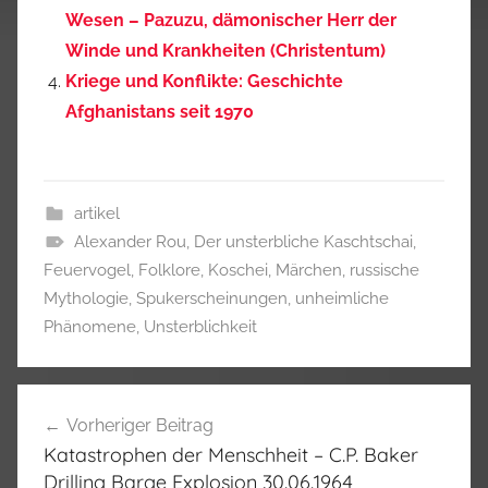
Wesen – Pazuzu, dämonischer Herr der
Winde und Krankheiten (Christentum)
Kriege und Konflikte: Geschichte
Afghanistans seit 1970
artikel
Alexander Rou
,
Der unsterbliche Kaschtschai
,
Feuervogel
,
Folklore
,
Koschei
,
Märchen
,
russische
Mythologie
,
Spukerscheinungen
,
unheimliche
Phänomene
,
Unsterblichkeit
Beitragsnavigation
Vorheriger Beitrag
Katastrophen der Menschheit – C.P. Baker
Drilling Barge Explosion 30.06.1964