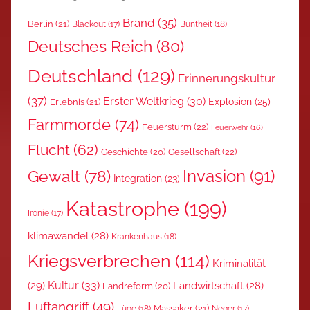
Brand
(35)
Berlin
(21)
Blackout
(17)
Buntheit
(18)
Deutsches Reich
(80)
Deutschland
(129)
Erinnerungskultur
(37)
Erster Weltkrieg
(30)
Explosion
(25)
Erlebnis
(21)
Farmmorde
(74)
Feuersturm
(22)
Feuerwehr
(16)
Flucht
(62)
Gesellschaft
(22)
Geschichte
(20)
Invasion
(91)
Gewalt
(78)
Integration
(23)
Katastrophe
(199)
Ironie
(17)
klimawandel
(28)
Krankenhaus
(18)
Kriegsverbrechen
(114)
Kriminalität
Kultur
(33)
(29)
Landwirtschaft
(28)
Landreform
(20)
Luftangriff
(49)
Massaker
(21)
Lüge
(18)
Neger
(17)