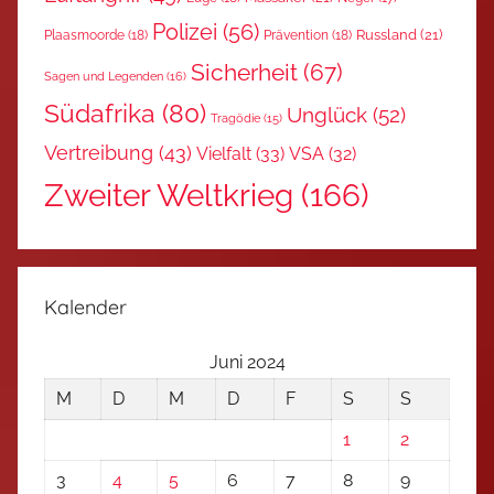
Polizei
(56)
Russland
(21)
Plaasmoorde
(18)
Prävention
(18)
Sicherheit
(67)
Sagen und Legenden
(16)
Südafrika
(80)
Unglück
(52)
Tragödie
(15)
Vertreibung
(43)
Vielfalt
(33)
VSA
(32)
Zweiter Weltkrieg
(166)
Kalender
Juni 2024
M
D
M
D
F
S
S
1
2
3
4
5
6
7
8
9