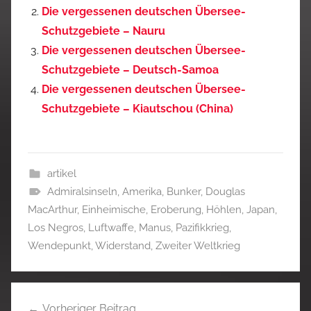
Die vergessenen deutschen Übersee-
Schutzgebiete – Nauru
Die vergessenen deutschen Übersee-
Schutzgebiete – Deutsch-Samoa
Die vergessenen deutschen Übersee-
Schutzgebiete – Kiautschou (China)
artikel
Admiralsinseln
,
Amerika
,
Bunker
,
Douglas
MacArthur
,
Einheimische
,
Eroberung
,
Höhlen
,
Japan
,
Los Negros
,
Luftwaffe
,
Manus
,
Pazifikkrieg
,
Wendepunkt
,
Widerstand
,
Zweiter Weltkrieg
Beitragsnavigation
Vorheriger Beitrag