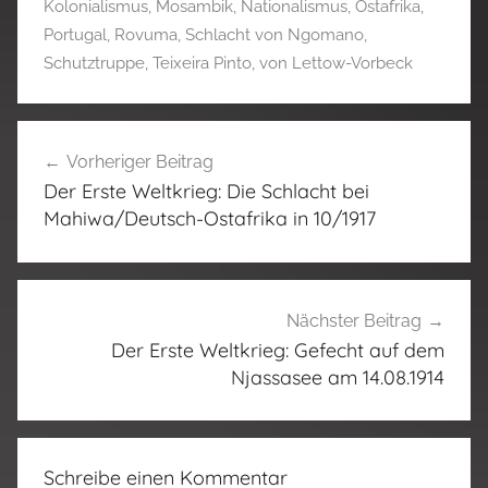
Kolonialismus
,
Mosambik
,
Nationalismus
,
Ostafrika
,
Portugal
,
Rovuma
,
Schlacht von Ngomano
,
Schutztruppe
,
Teixeira Pinto
,
von Lettow-Vorbeck
Beitragsnavigation
Vorheriger Beitrag
Der Erste Weltkrieg: Die Schlacht bei
Mahiwa/Deutsch-Ostafrika in 10/1917
Nächster Beitrag
Der Erste Weltkrieg: Gefecht auf dem
Njassasee am 14.08.1914
Schreibe einen Kommentar