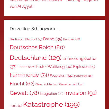
von Al Ayyat
Derzeitige Schlagwörter…
Brand
(35)
Berlin
(21)
Blackout
(17)
Buntheit
(18)
Deutsches Reich
(80)
Deutschland
(129)
Erinnerungskultur
(37)
Erster Weltkrieg
(30)
Explosion
(25)
Erlebnis
(21)
Farmmorde
(74)
Feuersturm
(22)
Feuerwehr
(16)
Flucht
(62)
Gesellschaft
(22)
Geschichte
(20)
Invasion
(91)
Gewalt
(78)
Integration
(23)
Katastrophe
(199)
Ironie
(17)