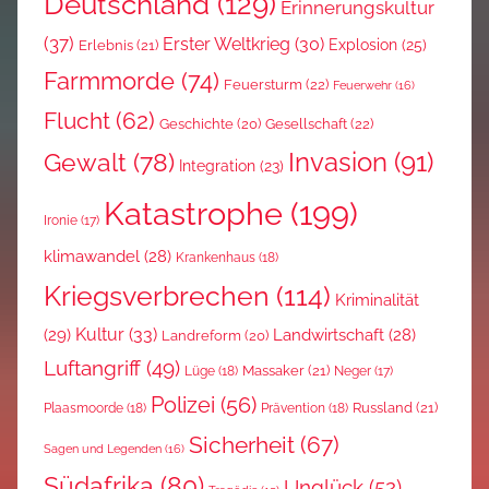
Deutschland
(129)
Erinnerungskultur
(37)
Erster Weltkrieg
(30)
Explosion
(25)
Erlebnis
(21)
Farmmorde
(74)
Feuersturm
(22)
Feuerwehr
(16)
Flucht
(62)
Gesellschaft
(22)
Geschichte
(20)
Invasion
(91)
Gewalt
(78)
Integration
(23)
Katastrophe
(199)
Ironie
(17)
klimawandel
(28)
Krankenhaus
(18)
Kriegsverbrechen
(114)
Kriminalität
Kultur
(33)
(29)
Landwirtschaft
(28)
Landreform
(20)
Luftangriff
(49)
Massaker
(21)
Lüge
(18)
Neger
(17)
Polizei
(56)
Russland
(21)
Plaasmoorde
(18)
Prävention
(18)
Sicherheit
(67)
Sagen und Legenden
(16)
Südafrika
(80)
Unglück
(52)