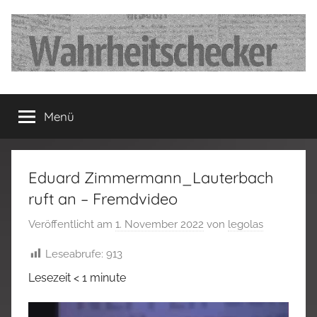
Zum
Inhalt
springen
…
Menü
Deutschland
hat
Eduard Zimmermann_Lauterbach
fertig…!
ruft an – Fremdvideo
Veröffentlicht am
1. November 2022
von
legolas
Leseabrufe:
913
Lesezeit
< 1
minute
Video-