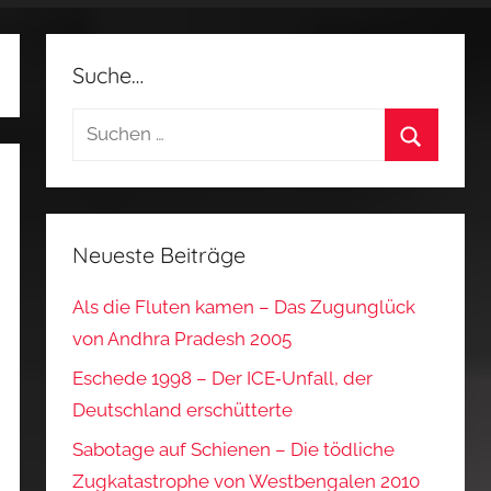
Suche…
Suchen
nach:
Suchen
Neueste Beiträge
Als die Fluten kamen – Das Zugunglück
von Andhra Pradesh 2005
Eschede 1998 – Der ICE‑Unfall, der
Deutschland erschütterte
Sabotage auf Schienen – Die tödliche
Zugkatastrophe von Westbengalen 2010