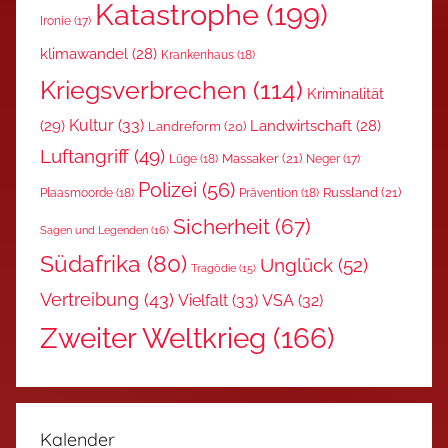
Katastrophe
(199)
Ironie
(17)
klimawandel
(28)
Krankenhaus
(18)
Kriegsverbrechen
(114)
Kriminalität
Kultur
(33)
(29)
Landwirtschaft
(28)
Landreform
(20)
Luftangriff
(49)
Massaker
(21)
Lüge
(18)
Neger
(17)
Polizei
(56)
Russland
(21)
Plaasmoorde
(18)
Prävention
(18)
Sicherheit
(67)
Sagen und Legenden
(16)
Südafrika
(80)
Unglück
(52)
Tragödie
(15)
Vertreibung
(43)
Vielfalt
(33)
VSA
(32)
Zweiter Weltkrieg
(166)
Kalender