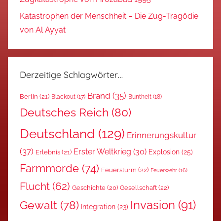
Katastrophen der Menschheit – Die Zug-Tragödie
von Al Ayyat
Derzeitige Schlagwörter…
Brand
(35)
Berlin
(21)
Blackout
(17)
Buntheit
(18)
Deutsches Reich
(80)
Deutschland
(129)
Erinnerungskultur
(37)
Erster Weltkrieg
(30)
Explosion
(25)
Erlebnis
(21)
Farmmorde
(74)
Feuersturm
(22)
Feuerwehr
(16)
Flucht
(62)
Gesellschaft
(22)
Geschichte
(20)
Invasion
(91)
Gewalt
(78)
Integration
(23)