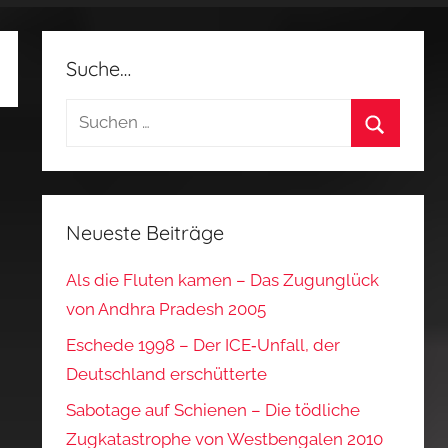
Suche…
Suchen
nach:
Suchen
Neueste Beiträge
Als die Fluten kamen – Das Zugunglück
von Andhra Pradesh 2005
Eschede 1998 – Der ICE‑Unfall, der
Deutschland erschütterte
Sabotage auf Schienen – Die tödliche
Zugkatastrophe von Westbengalen 2010