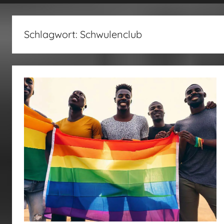
fertig…!
Schlagwort:
Schwulenclub