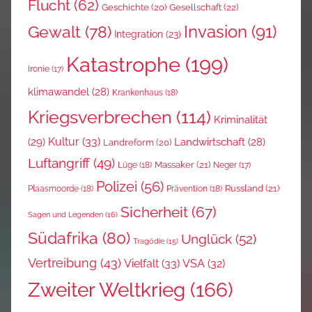
Flucht
(62)
Gesellschaft
(22)
Geschichte
(20)
Invasion
(91)
Gewalt
(78)
Integration
(23)
Katastrophe
(199)
Ironie
(17)
klimawandel
(28)
Krankenhaus
(18)
Kriegsverbrechen
(114)
Kriminalität
Kultur
(33)
(29)
Landwirtschaft
(28)
Landreform
(20)
Luftangriff
(49)
Massaker
(21)
Lüge
(18)
Neger
(17)
Polizei
(56)
Russland
(21)
Plaasmoorde
(18)
Prävention
(18)
Sicherheit
(67)
Sagen und Legenden
(16)
Südafrika
(80)
Unglück
(52)
Tragödie
(15)
Vertreibung
(43)
Vielfalt
(33)
VSA
(32)
Zweiter Weltkrieg
(166)