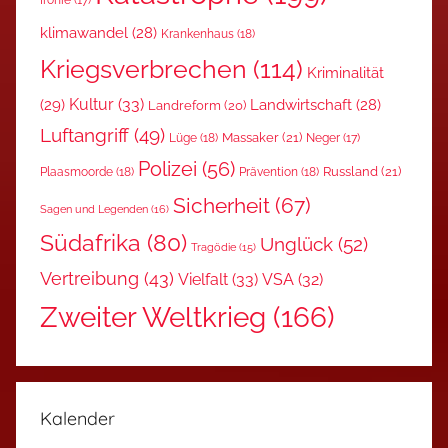
klimawandel
(28)
Krankenhaus
(18)
Kriegsverbrechen
(114)
Kriminalität
Kultur
(33)
(29)
Landwirtschaft
(28)
Landreform
(20)
Luftangriff
(49)
Massaker
(21)
Lüge
(18)
Neger
(17)
Polizei
(56)
Russland
(21)
Plaasmoorde
(18)
Prävention
(18)
Sicherheit
(67)
Sagen und Legenden
(16)
Südafrika
(80)
Unglück
(52)
Tragödie
(15)
Vertreibung
(43)
Vielfalt
(33)
VSA
(32)
Zweiter Weltkrieg
(166)
Kalender