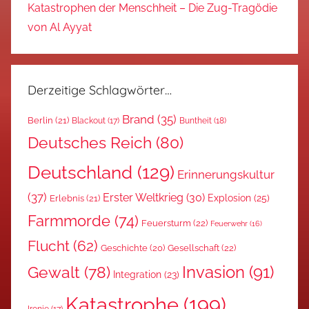
Katastrophen der Menschheit – Die Zug-Tragödie
von Al Ayyat
Derzeitige Schlagwörter…
Brand
(35)
Berlin
(21)
Blackout
(17)
Buntheit
(18)
Deutsches Reich
(80)
Deutschland
(129)
Erinnerungskultur
(37)
Erster Weltkrieg
(30)
Explosion
(25)
Erlebnis
(21)
Farmmorde
(74)
Feuersturm
(22)
Feuerwehr
(16)
Flucht
(62)
Gesellschaft
(22)
Geschichte
(20)
Invasion
(91)
Gewalt
(78)
Integration
(23)
Katastrophe
(199)
Ironie
(17)