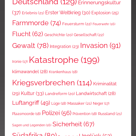
Deutschland
(129)
Erinnerungskultur
(37)
Erster Weltkrieg
(30)
Explosion
(25)
Erlebnis
(21)
Farmmorde
(74)
Feuersturm
(22)
Feuerwehr
(16)
Flucht
(62)
Gesellschaft
(22)
Geschichte
(20)
Invasion
(91)
Gewalt
(78)
Integration
(23)
Katastrophe
(199)
Ironie
(17)
klimawandel
(28)
Krankenhaus
(18)
Kriegsverbrechen
(114)
Kriminalität
Kultur
(33)
(29)
Landwirtschaft
(28)
Landreform
(20)
Luftangriff
(49)
Massaker
(21)
Lüge
(18)
Neger
(17)
Polizei
(56)
Russland
(21)
Plaasmoorde
(18)
Prävention
(18)
Sicherheit
(67)
Sagen und Legenden
(16)
Südafrika
(80)
Unglück
(52)