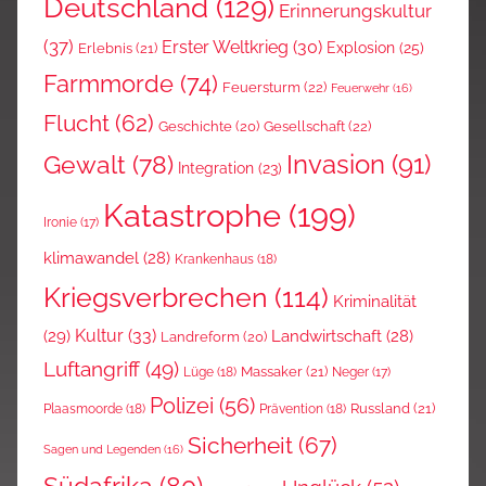
Deutschland
(129)
Erinnerungskultur
(37)
Erster Weltkrieg
(30)
Explosion
(25)
Erlebnis
(21)
Farmmorde
(74)
Feuersturm
(22)
Feuerwehr
(16)
Flucht
(62)
Gesellschaft
(22)
Geschichte
(20)
Invasion
(91)
Gewalt
(78)
Integration
(23)
Katastrophe
(199)
Ironie
(17)
klimawandel
(28)
Krankenhaus
(18)
Kriegsverbrechen
(114)
Kriminalität
Kultur
(33)
(29)
Landwirtschaft
(28)
Landreform
(20)
Luftangriff
(49)
Massaker
(21)
Lüge
(18)
Neger
(17)
Polizei
(56)
Russland
(21)
Plaasmoorde
(18)
Prävention
(18)
Sicherheit
(67)
Sagen und Legenden
(16)