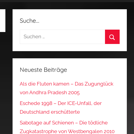
Suche…
Suchen
nach:
Suchen
Neueste Beiträge
Als die Fluten kamen – Das Zugunglück
von Andhra Pradesh 2005
Eschede 1998 – Der ICE‑Unfall, der
Deutschland erschütterte
Sabotage auf Schienen – Die tödliche
Zugkatastrophe von Westbengalen 2010