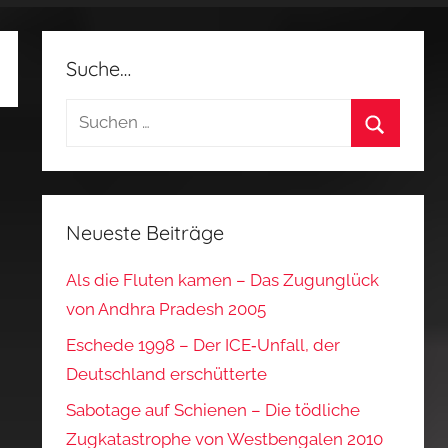
Suche…
Suchen
nach:
Suchen
Neueste Beiträge
Als die Fluten kamen – Das Zugunglück
von Andhra Pradesh 2005
Eschede 1998 – Der ICE‑Unfall, der
Deutschland erschütterte
Sabotage auf Schienen – Die tödliche
Zugkatastrophe von Westbengalen 2010