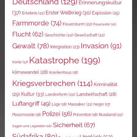
Deutschland
(129)
Erinnerungskultur
(37)
Erster Weltkrieg
(30)
Explosion
(25)
Erlebnis
(21)
Farmmorde
(74)
Feuersturm
(22)
Feuerwehr
(16)
Flucht
(62)
Gesellschaft
(22)
Geschichte
(20)
Invasion
(91)
Gewalt
(78)
Integration
(23)
Katastrophe
(199)
Ironie
(17)
klimawandel
(28)
Krankenhaus
(18)
Kriegsverbrechen
(114)
Kriminalität
Kultur
(33)
(29)
Landwirtschaft
(28)
Landreform
(20)
Luftangriff
(49)
Massaker
(21)
Lüge
(18)
Neger
(17)
Polizei
(56)
Russland
(21)
Plaasmoorde
(18)
Prävention
(18)
Sicherheit
(67)
Sagen und Legenden
(16)
Südafrika
(80)
Unglück
(52)