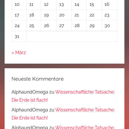
10
11
12
13
14
15
16
17
18
19
20
21
22
23
24
25
26
27
28
29
30
31
« März
Neueste Kommentare
AlphaundOmega
zu
Wissenschaftliche Tatsache:
Die Erde ist flach!
AlphaundOmega
zu
Wissenschaftliche Tatsache:
Die Erde ist flach!
AlphaundOmega
zu
Wissenschaftliche Tatsache: