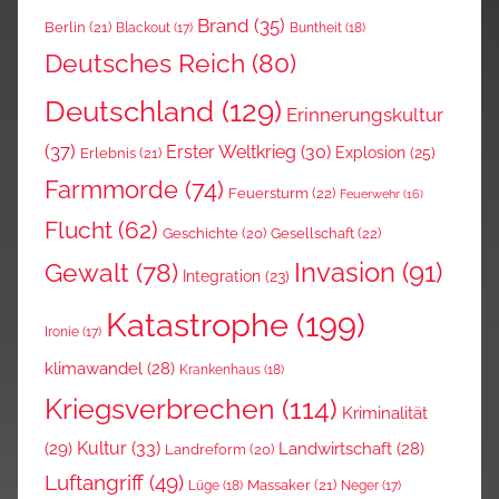
Brand
(35)
Berlin
(21)
Blackout
(17)
Buntheit
(18)
Deutsches Reich
(80)
Deutschland
(129)
Erinnerungskultur
(37)
Erster Weltkrieg
(30)
Explosion
(25)
Erlebnis
(21)
Farmmorde
(74)
Feuersturm
(22)
Feuerwehr
(16)
Flucht
(62)
Gesellschaft
(22)
Geschichte
(20)
Invasion
(91)
Gewalt
(78)
Integration
(23)
Katastrophe
(199)
Ironie
(17)
klimawandel
(28)
Krankenhaus
(18)
Kriegsverbrechen
(114)
Kriminalität
Kultur
(33)
(29)
Landwirtschaft
(28)
Landreform
(20)
Luftangriff
(49)
Massaker
(21)
Lüge
(18)
Neger
(17)