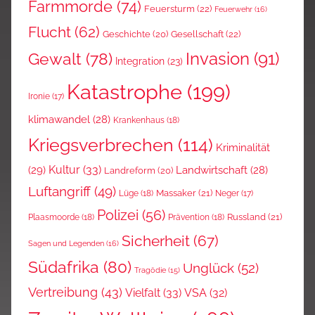
Farmmorde
(74)
Feuersturm
(22)
Feuerwehr
(16)
Flucht
(62)
Gesellschaft
(22)
Geschichte
(20)
Invasion
(91)
Gewalt
(78)
Integration
(23)
Katastrophe
(199)
Ironie
(17)
klimawandel
(28)
Krankenhaus
(18)
Kriegsverbrechen
(114)
Kriminalität
Kultur
(33)
(29)
Landwirtschaft
(28)
Landreform
(20)
Luftangriff
(49)
Massaker
(21)
Lüge
(18)
Neger
(17)
Polizei
(56)
Russland
(21)
Plaasmoorde
(18)
Prävention
(18)
Sicherheit
(67)
Sagen und Legenden
(16)
Südafrika
(80)
Unglück
(52)
Tragödie
(15)
Vertreibung
(43)
Vielfalt
(33)
VSA
(32)