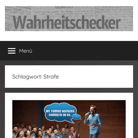
Zum
Inhalt
springen
…
Menü
Deutschland
hat
Schlagwort:
Strafe
fertig…!