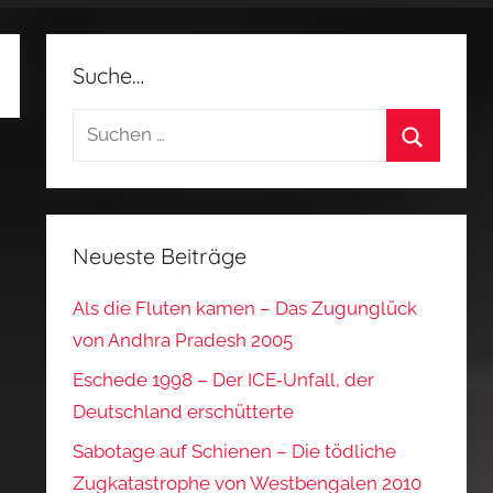
Suche…
Suchen
nach:
Suchen
Neueste Beiträge
Als die Fluten kamen – Das Zugunglück
von Andhra Pradesh 2005
Eschede 1998 – Der ICE‑Unfall, der
Deutschland erschütterte
Sabotage auf Schienen – Die tödliche
Zugkatastrophe von Westbengalen 2010