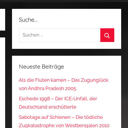
Suche…
Suchen
nach:
Suchen
Neueste Beiträge
Als die Fluten kamen – Das Zugunglück
von Andhra Pradesh 2005
Eschede 1998 – Der ICE‑Unfall, der
Deutschland erschütterte
Sabotage auf Schienen – Die tödliche
Zugkatastrophe von Westbengalen 2010