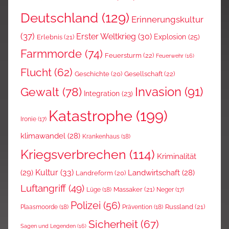
Deutschland
(129)
Erinnerungskultur
(37)
Erster Weltkrieg
(30)
Explosion
(25)
Erlebnis
(21)
Farmmorde
(74)
Feuersturm
(22)
Feuerwehr
(16)
Flucht
(62)
Gesellschaft
(22)
Geschichte
(20)
Invasion
(91)
Gewalt
(78)
Integration
(23)
Katastrophe
(199)
Ironie
(17)
klimawandel
(28)
Krankenhaus
(18)
Kriegsverbrechen
(114)
Kriminalität
Kultur
(33)
(29)
Landwirtschaft
(28)
Landreform
(20)
Luftangriff
(49)
Massaker
(21)
Lüge
(18)
Neger
(17)
Polizei
(56)
Russland
(21)
Plaasmoorde
(18)
Prävention
(18)
Sicherheit
(67)
Sagen und Legenden
(16)