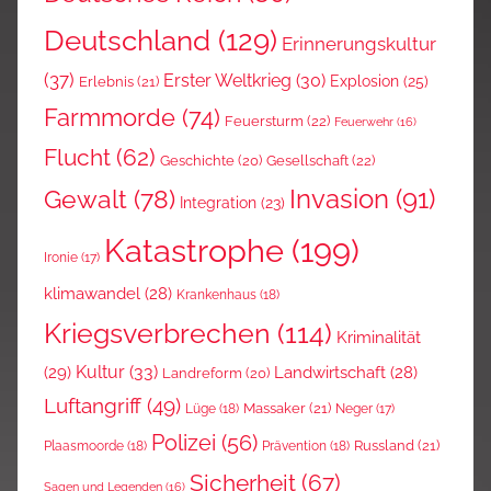
Deutschland
(129)
Erinnerungskultur
(37)
Erster Weltkrieg
(30)
Explosion
(25)
Erlebnis
(21)
Farmmorde
(74)
Feuersturm
(22)
Feuerwehr
(16)
Flucht
(62)
Gesellschaft
(22)
Geschichte
(20)
Invasion
(91)
Gewalt
(78)
Integration
(23)
Katastrophe
(199)
Ironie
(17)
klimawandel
(28)
Krankenhaus
(18)
Kriegsverbrechen
(114)
Kriminalität
Kultur
(33)
(29)
Landwirtschaft
(28)
Landreform
(20)
Luftangriff
(49)
Massaker
(21)
Lüge
(18)
Neger
(17)
Polizei
(56)
Russland
(21)
Plaasmoorde
(18)
Prävention
(18)
Sicherheit
(67)
Sagen und Legenden
(16)