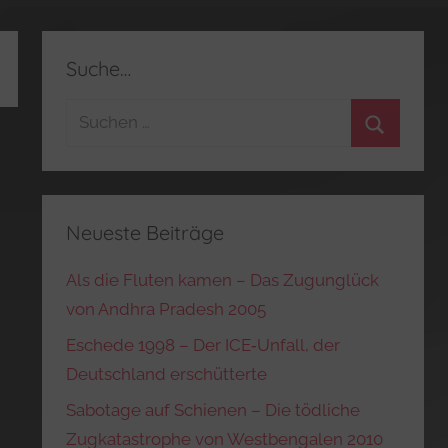
Suche…
Suchen
nach:
Suchen
Neueste Beiträge
Als die Fluten kamen – Das Zugunglück
von Andhra Pradesh 2005
Eschede 1998 – Der ICE‑Unfall, der
Deutschland erschütterte
Sabotage auf Schienen – Die tödliche
Zugkatastrophe von Westbengalen 2010