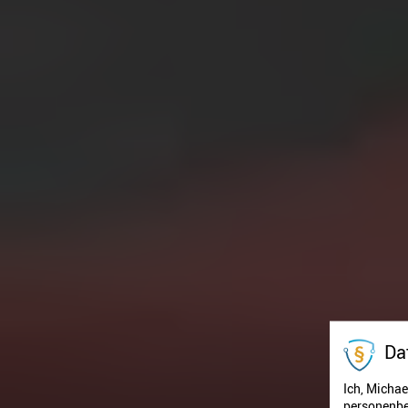
Da
Ich, Michae
personenbe