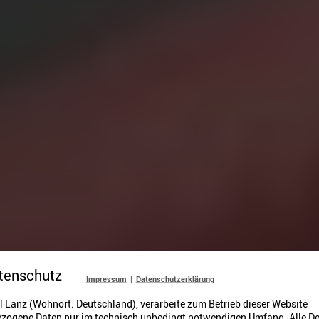
tenschutz
Impressum
|
Datenschutzerklärung
l Lanz (Wohnort: Deutschland), verarbeite zum Betrieb dieser Website
zogene Daten nur im technisch unbedingt notwendigen Umfang. Alle De