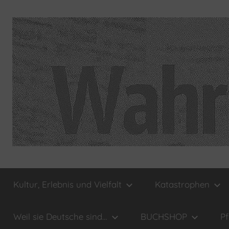
Zum
Inhalt
springen
…
Kultur, Erlebnis und Vielfalt
Katastrophen
Deutschland
hat
Weil sie Deutsche sind…
BUCHSHOP
Pf