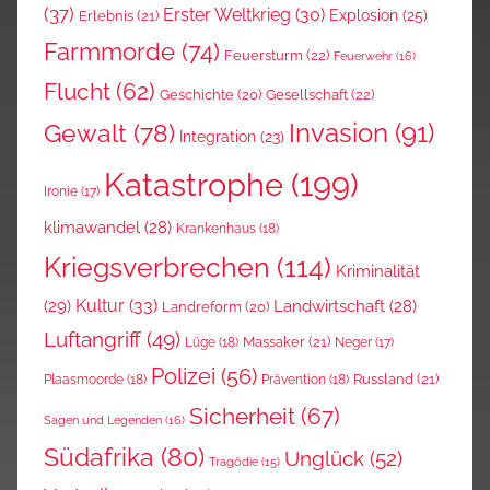
(37)
Erster Weltkrieg
(30)
Explosion
(25)
Erlebnis
(21)
Farmmorde
(74)
Feuersturm
(22)
Feuerwehr
(16)
Flucht
(62)
Gesellschaft
(22)
Geschichte
(20)
Invasion
(91)
Gewalt
(78)
Integration
(23)
Katastrophe
(199)
Ironie
(17)
klimawandel
(28)
Krankenhaus
(18)
Kriegsverbrechen
(114)
Kriminalität
Kultur
(33)
(29)
Landwirtschaft
(28)
Landreform
(20)
Luftangriff
(49)
Massaker
(21)
Lüge
(18)
Neger
(17)
Polizei
(56)
Russland
(21)
Plaasmoorde
(18)
Prävention
(18)
Sicherheit
(67)
Sagen und Legenden
(16)
Südafrika
(80)
Unglück
(52)
Tragödie
(15)