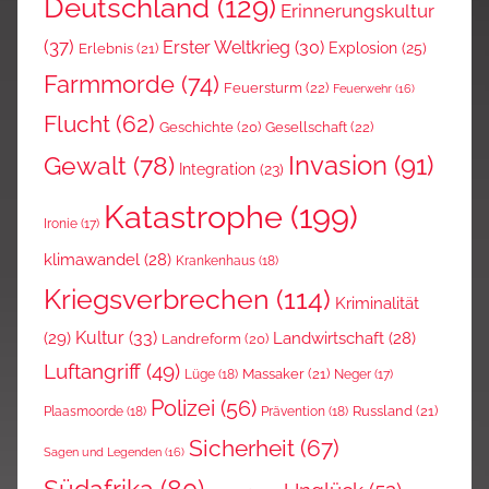
Deutschland
(129)
Erinnerungskultur
(37)
Erster Weltkrieg
(30)
Explosion
(25)
Erlebnis
(21)
Farmmorde
(74)
Feuersturm
(22)
Feuerwehr
(16)
Flucht
(62)
Gesellschaft
(22)
Geschichte
(20)
Invasion
(91)
Gewalt
(78)
Integration
(23)
Katastrophe
(199)
Ironie
(17)
klimawandel
(28)
Krankenhaus
(18)
Kriegsverbrechen
(114)
Kriminalität
Kultur
(33)
(29)
Landwirtschaft
(28)
Landreform
(20)
Luftangriff
(49)
Massaker
(21)
Lüge
(18)
Neger
(17)
Polizei
(56)
Russland
(21)
Plaasmoorde
(18)
Prävention
(18)
Sicherheit
(67)
Sagen und Legenden
(16)