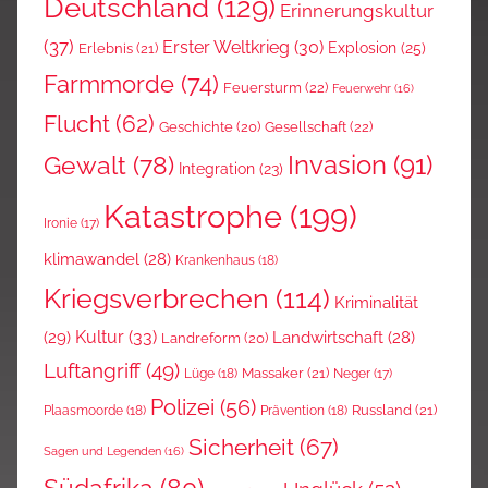
Deutschland
(129)
Erinnerungskultur
(37)
Erster Weltkrieg
(30)
Explosion
(25)
Erlebnis
(21)
Farmmorde
(74)
Feuersturm
(22)
Feuerwehr
(16)
Flucht
(62)
Gesellschaft
(22)
Geschichte
(20)
Invasion
(91)
Gewalt
(78)
Integration
(23)
Katastrophe
(199)
Ironie
(17)
klimawandel
(28)
Krankenhaus
(18)
Kriegsverbrechen
(114)
Kriminalität
Kultur
(33)
(29)
Landwirtschaft
(28)
Landreform
(20)
Luftangriff
(49)
Massaker
(21)
Lüge
(18)
Neger
(17)
Polizei
(56)
Russland
(21)
Plaasmoorde
(18)
Prävention
(18)
Sicherheit
(67)
Sagen und Legenden
(16)