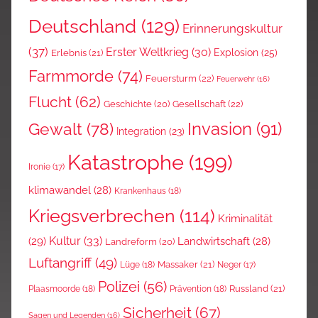
Deutschland
(129)
Erinnerungskultur
(37)
Erster Weltkrieg
(30)
Explosion
(25)
Erlebnis
(21)
Farmmorde
(74)
Feuersturm
(22)
Feuerwehr
(16)
Flucht
(62)
Gesellschaft
(22)
Geschichte
(20)
Invasion
(91)
Gewalt
(78)
Integration
(23)
Katastrophe
(199)
Ironie
(17)
klimawandel
(28)
Krankenhaus
(18)
Kriegsverbrechen
(114)
Kriminalität
Kultur
(33)
(29)
Landwirtschaft
(28)
Landreform
(20)
Luftangriff
(49)
Massaker
(21)
Lüge
(18)
Neger
(17)
Polizei
(56)
Russland
(21)
Plaasmoorde
(18)
Prävention
(18)
Sicherheit
(67)
Sagen und Legenden
(16)