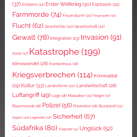
(37)
Erster Weltkrieg
(30)
Explosion
(25)
Erlebnis
(21)
Farmmorde
(74)
Feuersturm
(22)
Feuerwehr
(16)
Flucht
(62)
Gesellschaft
(22)
Geschichte
(20)
Invasion
(91)
Gewalt
(78)
Integration
(23)
Katastrophe
(199)
Ironie
(17)
klimawandel
(28)
Krankenhaus
(18)
Kriegsverbrechen
(114)
Kriminalität
Kultur
(33)
(29)
Landwirtschaft
(28)
Landreform
(20)
Luftangriff
(49)
Massaker
(21)
Lüge
(18)
Neger
(17)
Polizei
(56)
Russland
(21)
Plaasmoorde
(18)
Prävention
(18)
Sicherheit
(67)
Sagen und Legenden
(16)
Südafrika
(80)
Unglück
(52)
Tragödie
(15)