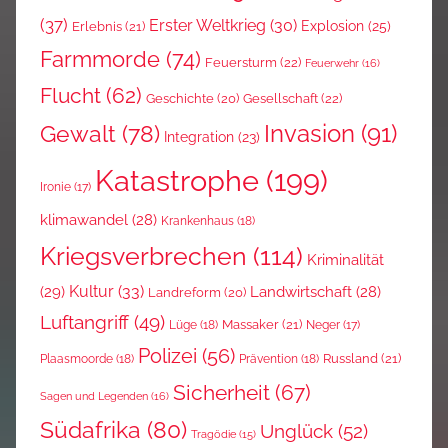
(37)
Erster Weltkrieg
(30)
Explosion
(25)
Erlebnis
(21)
Farmmorde
(74)
Feuersturm
(22)
Feuerwehr
(16)
Flucht
(62)
Gesellschaft
(22)
Geschichte
(20)
Invasion
(91)
Gewalt
(78)
Integration
(23)
Katastrophe
(199)
Ironie
(17)
klimawandel
(28)
Krankenhaus
(18)
Kriegsverbrechen
(114)
Kriminalität
Kultur
(33)
(29)
Landwirtschaft
(28)
Landreform
(20)
Luftangriff
(49)
Massaker
(21)
Lüge
(18)
Neger
(17)
Polizei
(56)
Russland
(21)
Plaasmoorde
(18)
Prävention
(18)
Sicherheit
(67)
Sagen und Legenden
(16)
Südafrika
(80)
Unglück
(52)
Tragödie
(15)